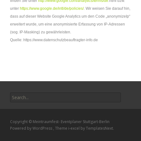
finden Sie unter
http://www.google.com/analytics/terms/de
.html bzw.
unter
https://www.google.de/intl/de/policies/
. Wir weisen Sie darauf hin,
dass auf dieser Website Google Analytics um den Code „anonymizeIp“
erweitert wurde, um eine anonymisierte Erfassung von IP-Adressen
(sog. IP-Masking) zu gewährleisten.
Quelle: https://www.datenschutzbeauftragter-info.de
Search
for:
Copyright © Meintraumfest- Eventplaner Stuttgart-Berlin
Powered by WordPress
, Theme
i-excel
by TemplatesNext.